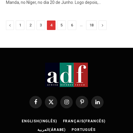
Manda, no Níger, no dia 20 de Junho. Logo depois,…
Previous
…
Next
1
2
3
4
5
6
18
Facebook
X
Instagram
Pinterest
LinkedIn
(Twitter)
ENGLISH
(
INGLÊS
)
FRANÇAIS
(
FRANCÊS
)
العربية
(
ÁRABE
)
PORTUGUÊS