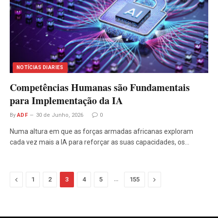
NOTÍCIAS DIARIES
Competências Humanas são Fundamentais
para Implementação da IA
By
ADF
30 de Junho, 2026
0
Numa altura em que as forças armadas africanas exploram
cada vez mais a IA para reforçar as suas capacidades, os…
Previous
…
Next
1
2
3
4
5
155