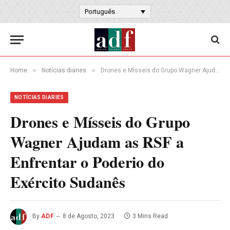
Português
»
»
Home
Notícias diaries
Drones e Mísseis do Grupo Wagner Ajudam as RSF a Enfrentar o Poderio do Exército Sudanês
NOTÍCIAS DIARIES
Drones e Mísseis do Grupo
Wagner Ajudam as RSF a
Enfrentar o Poderio do
Exército Sudanês
By
ADF
8 de Agosto, 2023
3 Mins Read