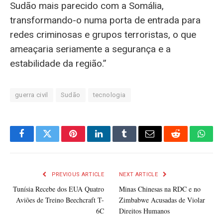
Sudão mais parecido com a Somália,
transformando-o numa porta de entrada para
redes criminosas e grupos terroristas, o que
ameaçaria seriamente a segurança e a
estabilidade da região.”
guerra civil
Sudão
tecnologia
Facebook
Twitter
Pinterest
LinkedIn
Tumblr
Email
Reddit
What
PREVIOUS ARTICLE
NEXT ARTICLE
Tunísia Recebe dos EUA Quatro
Minas Chinesas na RDC e no
Aviões de Treino Beechcraft T-
Zimbabwe Acusadas de Violar
6C
Direitos Humanos