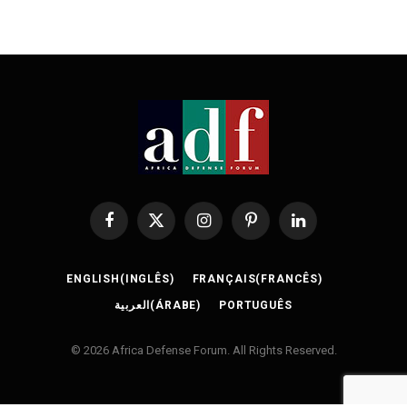
Facebook
X
Instagram
Pinterest
LinkedIn
(Twitter)
ENGLISH
(
INGLÊS
)
FRANÇAIS
(
FRANCÊS
)
العربية
(
ÁRABE
)
PORTUGUÊS
© 2026 Africa Defense Forum. All Rights Reserved.