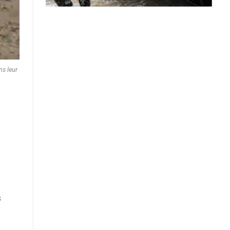
ns leur
s