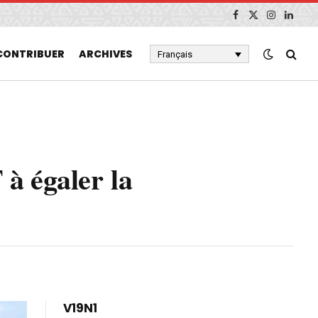
Facebook
X
Instagram
Linked
(Twitter)
CONTRIBUER
ARCHIVES
Français
 à égaler la
V19N1