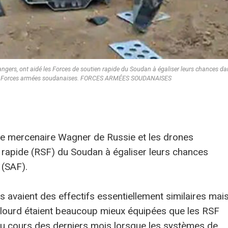
trangers, ont aidé les Forces de soutien rapide du Soudan à égaliser leurs chances da
s des Forces armées soudanaises. FORCES ARMÉES SOUDANAISES
upe mercenaire Wagner de Russie et les drones
n rapide (RSF) du Soudan à égaliser leurs chances
 (SAF).
ts avaient des effectifs essentiellement similaires mai
 lourd étaient beaucoup mieux équipées que les RSF
au cours des derniers mois lorsque les systèmes de