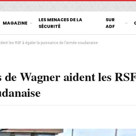
LES MENACES DE LA
SUR
MAGAZINE
SÉCURITÉ
ADF
ident les RSF à égaler la puissance de l’armée soudanaise
es de Wagner aident les RSF
udanaise