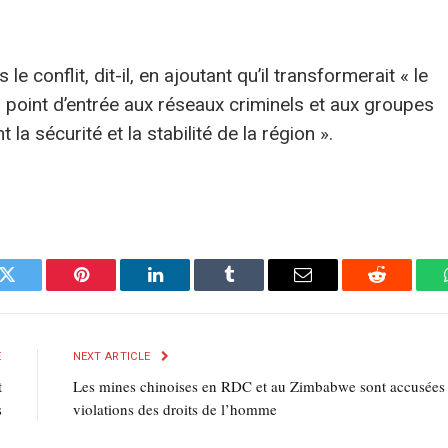
 le conflit, dit-il, en ajoutant qu’il transformerait « le
 point d’entrée aux réseaux criminels et aux groupes
la sécurité et la stabilité de la région ».
k
Twitter
Pinterest
LinkedIn
Tumblr
E-
Reddit
mail
E
NEXT ARTICLE
t
Les mines chinoises en RDC et au Zimbabwe sont accusées
s
violations des droits de l’homme