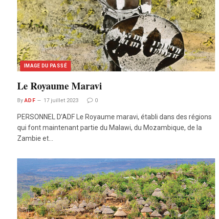
IMAGE DU PASSÉ
Le Royaume Maravi
By
ADF
17 juillet 2023
0
PERSONNEL D’ADF Le Royaume maravi, établi dans des régions
qui font maintenant partie du Malawi, du Mozambique, de la
Zambie et…