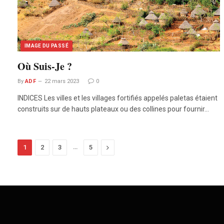
IMAGE DU PASSÉ
Où Suis-Je ?
By
ADF
22 mars 2023
0
INDICES Les villes et les villages fortifiés appelés paletas étaient
construits sur de hauts plateaux ou des collines pour fournir…
…
Next
1
2
3
5