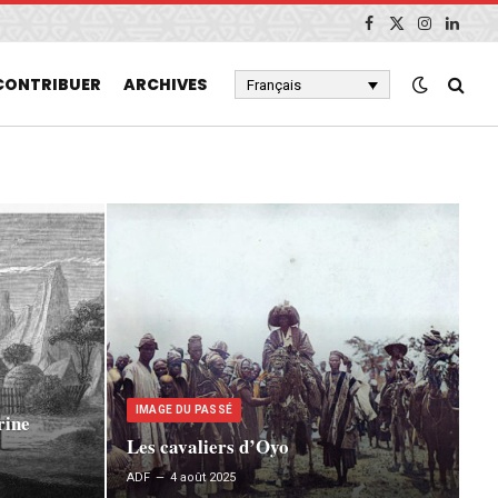
Facebook
X
Instagram
Linked
(Twitter)
CONTRIBUER
ARCHIVES
Français
IMAGE DU PASSÉ
rine
Les cavaliers d’Oyo
ADF
4 août 2025