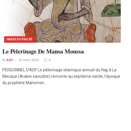
IMAGE DU PASSÉ
Le Pèlerinage De Mansa Moussa
By
ADF
22 mars 2023
0
PERSONNEL D’ADF Le pèlerinage islamique annuel du Hajj à La
Mecque (Arabie saoudite) remonte au septième siècle, l’époque
du prophète Mahomet.…