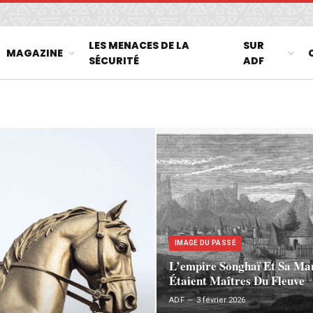
LES MENACES DE LA
SUR
MAGAZINE
SÉCURITÉ
ADF
IMAGE DU PASSÉ
L’empire Songhaï Et Sa Ma
Étaient Maîtres Du Fleuve
ADF
3 février 2026