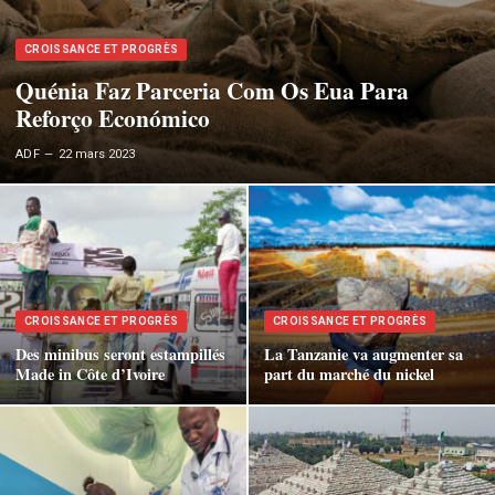
CROISSANCE ET PROGRÈS
Quénia Faz Parceria Com Os Eua Para
Reforço Económico
ADF
22 mars 2023
CROISSANCE ET PROGRÈS
CROISSANCE ET PROGRÈS
Des minibus seront estampillés
La Tanzanie va augmenter sa
Made in Côte d’Ivoire
part du marché du nickel