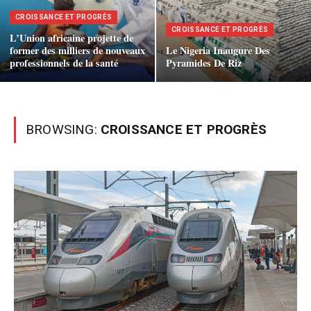
CROISSANCE ET PROGRÈS
CROISSANCE ET PROGRÈS
L’Union africaine projette de
former des milliers de nouveaux
Le Nigeria Inaugure Des
professionnels de la santé
Pyramides De Riz
BROWSING:
CROISSANCE ET PROGRÈS