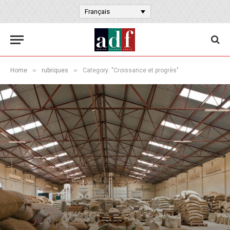
Français
»
»
Home
rubriques
Category: "Croissance et progrès"