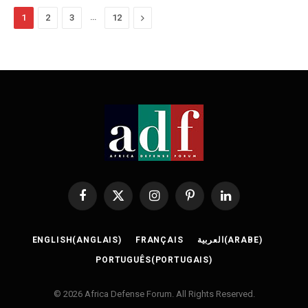
…
Next
1
2
3
12
Facebook
X
Instagram
Pinterest
LinkedIn
(Twitter)
ENGLISH
(
ANGLAIS
)
FRANÇAIS
العربية
(
ARABE
)
PORTUGUÊS
(
PORTUGAIS
)
© 2026 Africa Defense Forum. All Rights Reserved.