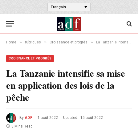
Français
»
»
»
Home
rubriques
Croissance et progrès
La Tanzanie intensifie sa mise en application des lois de la pêche
CROISSANCE ET PROGRÈS
La Tanzanie intensifie sa mise
en application des lois de la
pêche
By
ADF
1 août 2022
Updated:
15 août 2022
3 Mins Read