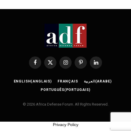
Facebook
X
Instagram
Pinterest
LinkedIn
(Twitter)
ENGLISH
(
ANGLAIS
)
FRANÇAIS
العربية
(
ARABE
)
PORTUGUÊS
(
PORTUGAIS
)
© 2026 Africa Defense Forum. All Rights Reserved.
Privacy Policy