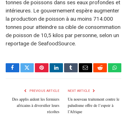
tonnes de poissons dans ses eaux profondes et
intérieures. Le gouvernement espère augmenter
la production de poisson à au moins 714.000
tonnes pour atteindre sa cible de consommation
de poisson de 10,5 kilos par personne, selon un
reportage de SeafoodSource.
Facebook
Twitter
Pinterest
LinkedIn
Tumblr
E-
Reddit
What
mail
PREVIOUS ARTICLE
NEXT ARTICLE
Des applis aident les fermiers
Un nouveau traitement contre le
africains à diversifier leurs
paludisme offre de l’espoir à
récoltes
l’Afrique