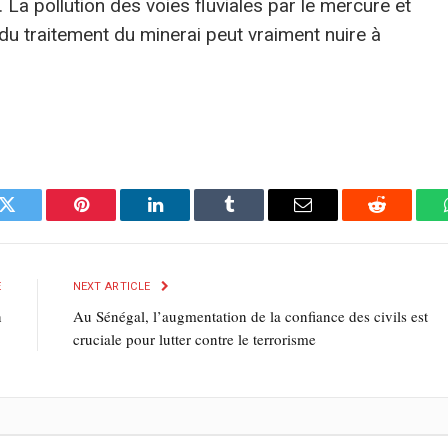
 La pollution des voies fluviales par le mercure et
du traitement du minerai peut vraiment nuire à
k
Twitter
Pinterest
LinkedIn
Tumblr
E-
Reddit
mail
E
NEXT ARTICLE
n
Au Sénégal, l’augmentation de la confiance des civils est
cruciale pour lutter contre le terrorisme