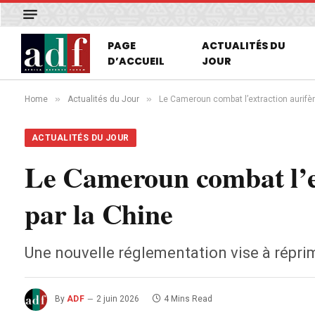
PAGE
ACTUALITÉS DU
D’ACCUEIL
JOUR
»
»
Home
Actualités du Jour
Le Cameroun combat l’extraction aurifère
ACTUALITÉS DU JOUR
Le Cameroun combat l’ext
par la Chine
Une nouvelle réglementation vise à répri
By
ADF
2 juin 2026
4 Mins Read