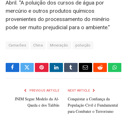
Abril. “A poluição dos cursos de água por
mercúrio e outros produtos químicos
provenientes do processamento do minério
pode ser muito prejudicial para o ambiente.”
Camarões
China
Mineração
poluição
Facebook
Twitter
Pinterest
LinkedIn
Tumblr
Email
Reddit
What
PREVIOUS ARTICLE
NEXT ARTICLE
JNIM Segue Modelo da Al-
Conquistar a Confiança da
Qaeda e dos Talibãs
População Civil é Fundamental
para Combater o Terrorismo