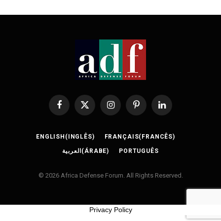
Facebook
X
Instagram
Pinterest
LinkedIn
(Twitter)
ENGLISH
(
INGLÊS
)
FRANÇAIS
(
FRANCÊS
)
العربية
(
ÁRABE
)
PORTUGUÊS
© 2026 Africa Defense Forum. All Rights Reserved.
Privacy Policy