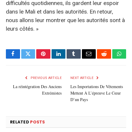
difficultés quotidiennes, ils gardent leur espoir
dans le Mali et dans les autorités. En retour,
nous allons leur montrer que les autorités sont à
leurs côtés. »
Facebook
Twitter
Pinterest
LinkedIn
Tumblr
E-
Reddit
What
mail
PREVIOUS ARTICLE
NEXT ARTICLE
La réintégration Des Anciens
Les Importations De Vêtements
Extrémistes
Mettent À L’épreuve Le Cœur
D’un Pays
RELATED
POSTS