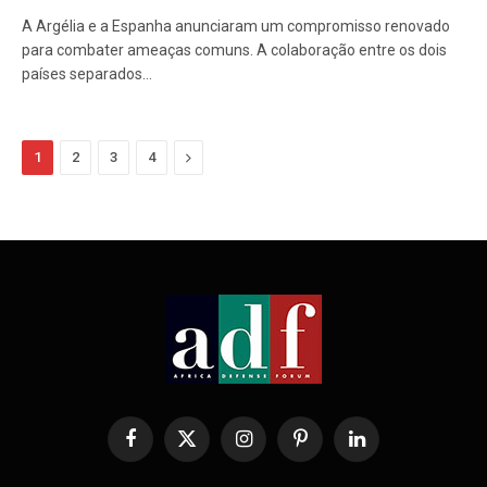
A Argélia e a Espanha anunciaram um compromisso renovado
para combater ameaças comuns. A colaboração entre os dois
países separados…
Next
1
2
3
4
Facebook
X
Instagram
Pinterest
LinkedIn
(Twitter)