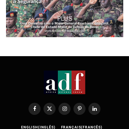
Facebook
X
Instagram
Pinterest
LinkedIn
(Twitter)
ENGLISH
(
INGLÊS
)
FRANÇAIS
(
FRANCÊS
)