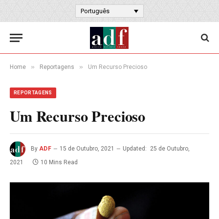
Português
»
»
Home
Reportagens
Um Recurso Precioso
REPORTAGENS
Um Recurso Precioso
By
ADF
15 de Outubro, 2021
Updated:
25 de Outubro,
2021
10 Mins Read