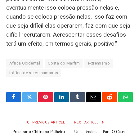
eventualmente isso coloca pressão nelas e,
quando se coloca pressão nelas, isso faz com
que seja difícil elas operarem, faz com que seja
difícil recrutarem. Acrescentar esses desafios
terá um efeito, em termos gerais, positivo.”
África Ocidental
Costa do Marfim
extremismo
tráfico de seres humanos
Facebook
Twitter
Pinterest
LinkedIn
Tumblr
Email
Reddit
What
PREVIOUS ARTICLE
NEXT ARTICLE
Procurar o Chifre no Palheiro
Uma Tendência Para O Caos