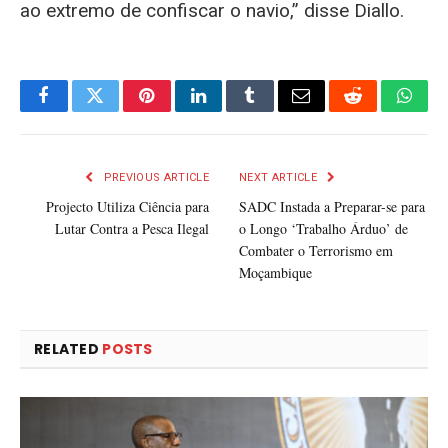
ao extremo de confiscar o navio,” disse Diallo.
Facebook
Twitter
Pinterest
LinkedIn
Tumblr
Email
Reddit
What
PREVIOUS ARTICLE
NEXT ARTICLE
Projecto Utiliza Ciência para
SADC Instada a Preparar-se para
Lutar Contra a Pesca Ilegal
o Longo ‘Trabalho Árduo’ de
Combater o Terrorismo em
Moçambique
RELATED
POSTS