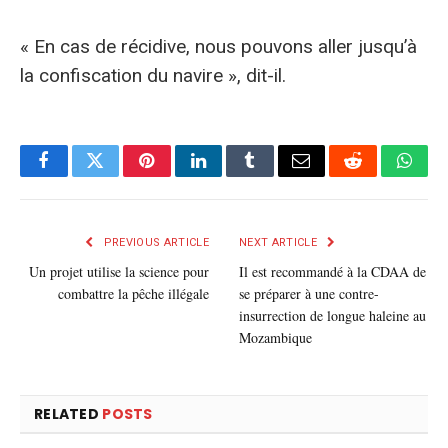
« En cas de récidive, nous pouvons aller jusqu’à
la confiscation du navire », dit-il.
Facebook
Twitter
Pinterest
LinkedIn
Tumblr
E-
Reddit
What
mail
PREVIOUS ARTICLE
NEXT ARTICLE
Un projet utilise la science pour
Il est recommandé à la CDAA de
combattre la pêche illégale
se préparer à une contre-
insurrection de longue haleine au
Mozambique
RELATED
POSTS