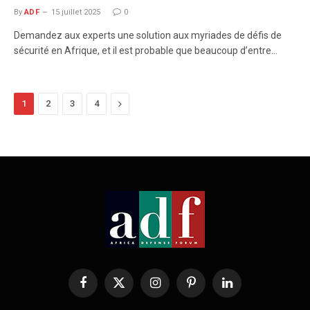
By
ADF
15 juillet 2025
0
Demandez aux experts une solution aux myriades de défis de
sécurité en Afrique, et il est probable que beaucoup d’entre…
Next
1
2
3
4
Facebook
X
Instagram
Pinterest
LinkedIn
(Twitter)