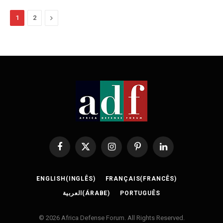
Next
1
2
Facebook
X
Instagram
Pinterest
LinkedIn
(Twitter)
ENGLISH
(
INGLÊS
)
FRANÇAIS
(
FRANCÊS
)
العربية
(
ÁRABE
)
PORTUGUÊS
© 2026 Africa Defense Forum. All Rights Reserved.