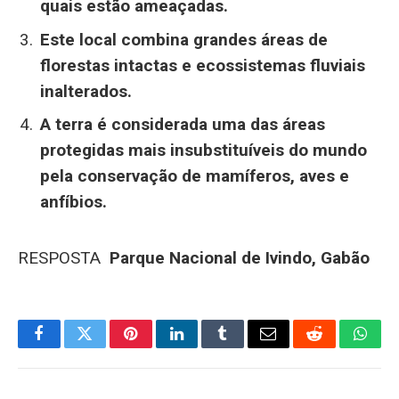
quais estão ameaçadas.
Este local combina grandes áreas de
florestas intactas e ecossistemas fluviais
inalterados.
A terra é considerada uma das áreas
protegidas mais insubstituíveis do mundo
pela conservação de mamíferos, aves e
anfíbios.
RESPOSTA
Parque Nacional de Ivindo, Gabão
Facebook
Twitter
Pinterest
LinkedIn
Tumblr
Email
Reddit
What