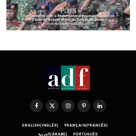
Facebook
X
Instagram
Pinterest
LinkedIn
(Twitter)
ENGLISH
(
INGLÊS
)
FRANÇAIS
(
FRANCÊS
)
العربية
(
ÁRABE
)
PORTUGUÊS