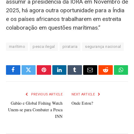
assumir a presidência da IORA em Novembro de
2025, há agora outra oportunidade para a Índia
e os países africanos trabalharem em estreita
colaboração em questões marítimas.”
marítimo
pesca ilegal
pirataria
segurança nacional
Facebook
Twitter
Pinterest
LinkedIn
Tumblr
Email
Reddit
What
PREVIOUS ARTICLE
NEXT ARTICLE
Gabão e Global Fishing Watch
Onde Estou?
Unem-se para Combater a Pesca
INN