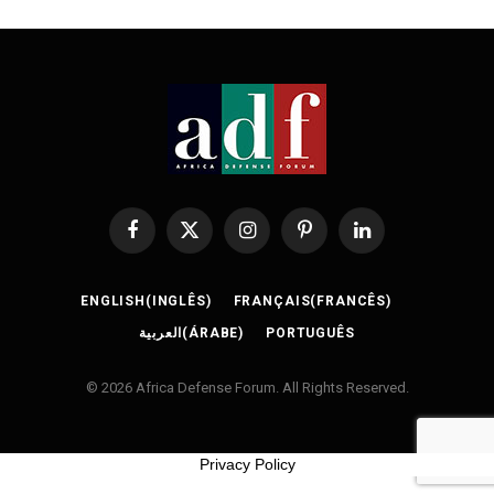
Facebook
X
Instagram
Pinterest
LinkedIn
(Twitter)
ENGLISH
(
INGLÊS
)
FRANÇAIS
(
FRANCÊS
)
العربية
(
ÁRABE
)
PORTUGUÊS
© 2026 Africa Defense Forum. All Rights Reserved.
Privacy Policy