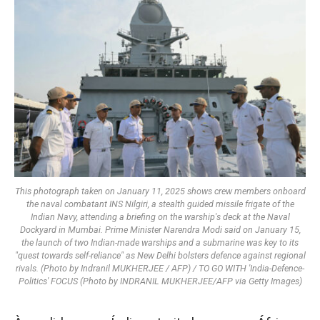
This photograph taken on January 11, 2025 shows crew members onboard
the naval combatant INS Nilgiri, a stealth guided missile frigate of the
Indian Navy, attending a briefing on the warship's deck at the Naval
Dockyard in Mumbai. Prime Minister Narendra Modi said on January 15,
the launch of two Indian-made warships and a submarine was key to its
"quest towards self-reliance" as New Delhi bolsters defence against regional
rivals. (Photo by Indranil MUKHERJEE / AFP) / TO GO WITH 'India-Defence-
Politics' FOCUS (Photo by INDRANIL MUKHERJEE/AFP via Getty Images)