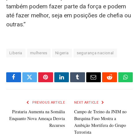
também podem fazer parte da força e podem
até fazer melhor, seja em posições de chefia ou
outras.”
Liberia
mulheres
Nigeria
segurança nacional
Facebook
Twitter
Pinterest
LinkedIn
Tumblr
Email
Reddit
What
PREVIOUS ARTICLE
NEXT ARTICLE
Pirataria Aumenta na Somália
Campo de Treino da JNIM no
Enquanto Nova Ameaça Desvia
Burquina Faso Mostra a
Recursos
Ambição Mortífera do Grupo
Terrorista