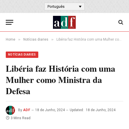
Português
»
»
Home
Notícias diaries
Libéria faz História com uma Mulher como Ministra da Defesa
NOTÍCIAS DIARIES
Libéria faz História com uma
Mulher como Ministra da
Defesa
By
ADF
18 de Junho, 2024
Updated:
18 de Junho, 2024
3 Mins Read