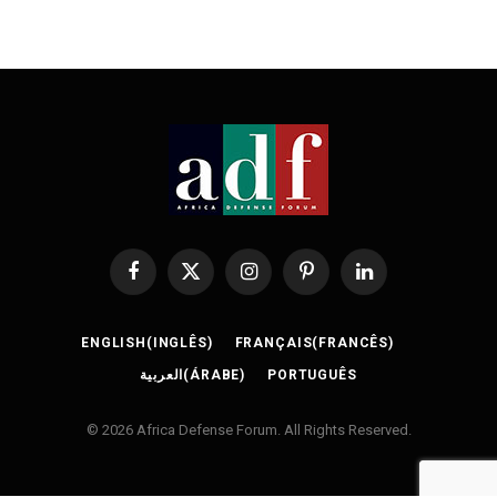
Facebook
X
Instagram
Pinterest
LinkedIn
(Twitter)
ENGLISH
(
INGLÊS
)
FRANÇAIS
(
FRANCÊS
)
العربية
(
ÁRABE
)
PORTUGUÊS
© 2026 Africa Defense Forum. All Rights Reserved.