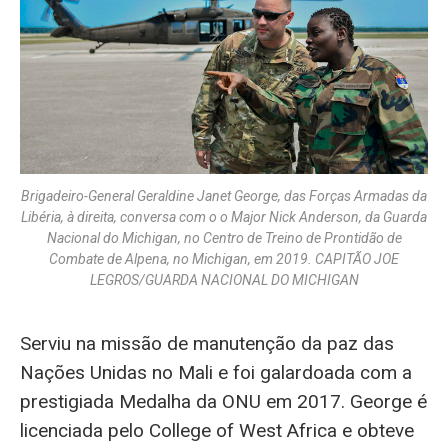
Brigadeiro-General Geraldine Janet George, das Forças Armadas da
Libéria, à direita, conversa com o o Major Nick Anderson, da Guarda
Nacional do Michigan, no Centro de Treino de Prontidão de
Combate de Alpena, no Michigan, em 2019. CAPITÃO JOE
LEGROS/GUARDA NACIONAL DO MICHIGAN
Serviu na missão de manutenção da paz das
Nações Unidas no Mali e foi galardoada com a
prestigiada Medalha da ONU em 2017. George é
licenciada pelo College of West Africa e obteve