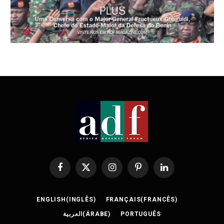
Facebook
X
Instagram
Pinterest
LinkedIn
(Twitter)
ENGLISH
(
INGLÊS
)
FRANÇAIS
(
FRANCÊS
)
العربية
(
ÁRABE
)
PORTUGUÊS