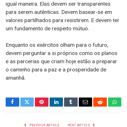
igual maneira. Elas devem ser transparentes
para serem autênticas. Devem basear-se em
valores partilhados para resistirem. E devem ter
um fundamento de respeito mútuo.
Enquanto os exércitos olham para o futuro,
devem perguntar a si próprios como os planos
e as parcerias que criam hoje estão a preparar
o caminho para a paz e a prosperidade de
amanhã.
Facebook
Twitter
Pinterest
LinkedIn
Tumblr
Email
Reddit
What
PREVIOUS ARTICLE
NEXT ARTICLE