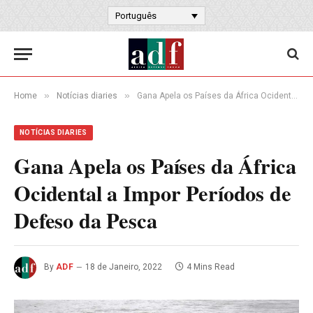
Português
»
»
Home
Notícias diaries
Gana Apela os Países da África Ocidental a Impor Períodos de Defeso da Pesca
NOTÍCIAS DIARIES
Gana Apela os Países da África
Ocidental a Impor Períodos de
Defeso da Pesca
By
ADF
18 de Janeiro, 2022
4 Mins Read