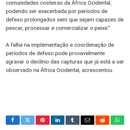
comunidades costeiras da África Ocidental,
podendo ser exacerbada por períodos de
defeso prolongados sem que sejam capazes de
pescar, processar e comercializar o peixe.”
A falha na implementação e coordenação de
períodos de defeso pode provavelmente
agravar o declínio das capturas que já está a ser
observado na África Ocidental, acrescentou.
Facebook
Twitter
Pinterest
LinkedIn
Tumblr
Email
Reddit
What