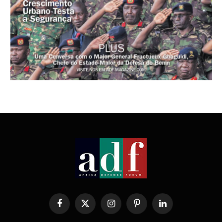
Facebook
X
Instagram
Pinterest
LinkedIn
(Twitter)