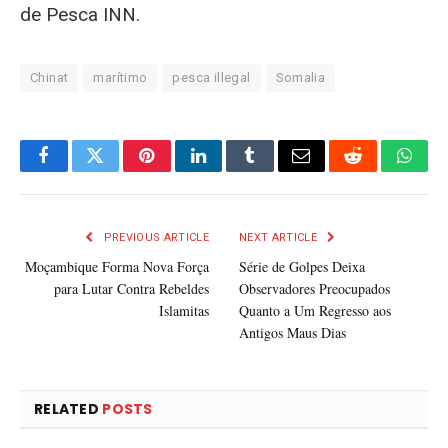
de Pesca INN.
Chinat
marítimo
pesca illegal
Somalia
Facebook
Twitter
Pinterest
LinkedIn
Tumblr
Email
Reddit
What
PREVIOUS ARTICLE
NEXT ARTICLE
Moçambique Forma Nova Força
Série de Golpes Deixa
para Lutar Contra Rebeldes
Observadores Preocupados
Islamitas
Quanto a Um Regresso aos
Antigos Maus Dias
RELATED
POSTS