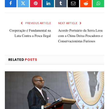
Facebook
Twitter
Pinterest
LinkedIn
Tumblr
Email
Reddit
What
PREVIOUS ARTICLE
NEXT ARTICLE
Cooperação é Fundamental na
Acordo Portuário da Serra Leoa
Luta Contra a Pesca Ilegal
com a China Deixa Pescadores e
Conservacionistas Furiosos
RELATED
POSTS