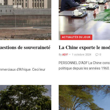
ACTUALITÉS DU JOUR
uestions de souveraineté
La Chine exporte le modè
By
ADF
1 octobre 2024
0
PERSONNEL D’ADF La Chine constru
politique depuis les années 1960
mmerciaux d’Afrique. Ceci leur