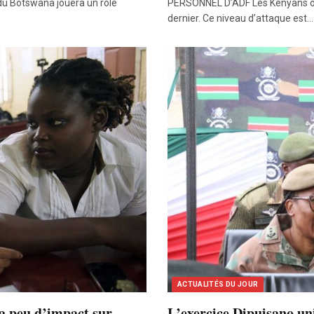
du Botswana jouera un rôle
PERSONNEL D’ADF Les Kényans ont é
dernier. Ce niveau d’attaque est…
ACTUALITÉS DU JOUR
a peu d’impact sur
L’exercice Dipuisano un