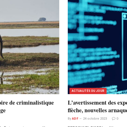
ACTUALITÉS DU JOUR
ire de criminalistique
L’avertissement des exp
age
flèche, nouvelles arnaqu
By
ADF
24 octobre 2023
0