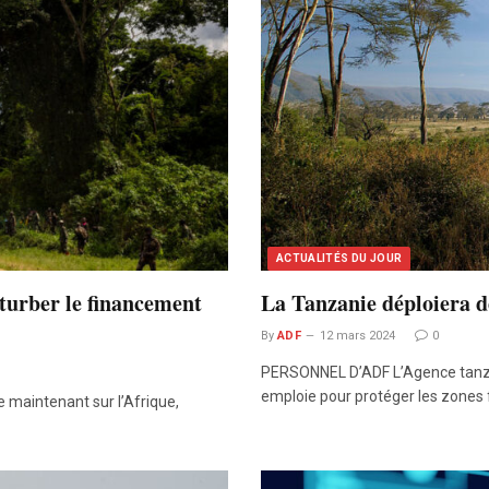
ACTUALITÉS DU JOUR
turber le financement
La Tanzanie déploiera de
By
ADF
12 mars 2024
0
PERSONNEL D’ADF L’Agence tanzan
emploie pour protéger les zones 
 maintenant sur l’Afrique,