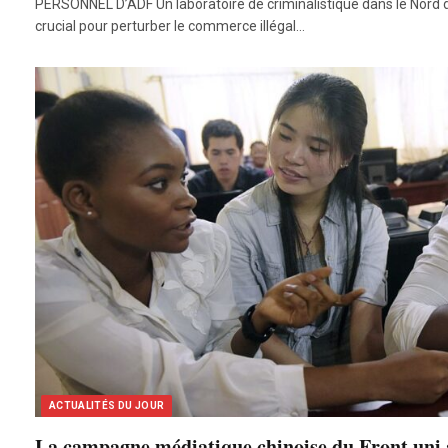
PERSONNEL D’ADF Un laboratoire de criminalistique dans le Nord 
crucial pour perturber le commerce illégal…
ACTUALITÉS DU JOUR
La campagne médiatique chinoise du Front uni 