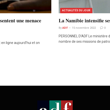
ACTUALITÉS DU JOUR
résentent une menace
La Namibie intensifie se
By
ADF
15 novembre 2022
0
PERSONNEL D’ADF Le ministère de
nombre de ses missions de patro
 en ligne aujourd’hui et on