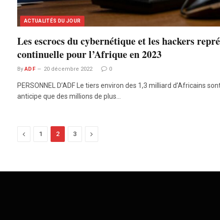
ACTUALITÉS DU JOUR
Les escrocs du cybernétique et les hackers rep
continuelle pour l’Afrique en 2023
By
ADF
20 décembre 2022
0
PERSONNEL D’ADF Le tiers environ des 1,3 milliard d’Africains sont
anticipe que des millions de plus…
Previous
Next
1
2
3