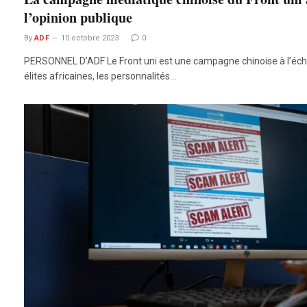
l’opinion publique
By
ADF
10 octobre 2023
0
PERSONNEL D’ADF Le Front uni est une campagne chinoise à l’éche
élites africaines, les personnalités…