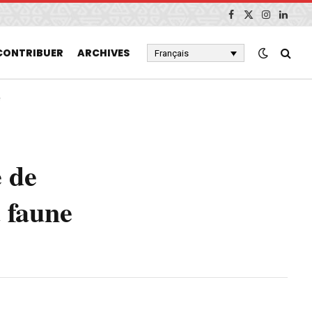
Facebook
X
Instagram
Linked
(Twitter)
CONTRIBUER
ARCHIVES
Français
e
e de
a faune