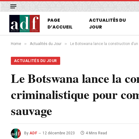
PAGE
ACTUALITÉS DU
D’ACCUEIL
JOUR
»
»
Home
Actualités du Jour
Le Botswana lance la construction d’un 
ACTUALITÉS DU JOUR
Le Botswana lance la co
criminalistique pour com
sauvage
By
ADF
12 décembre 2023
4 Mins Read