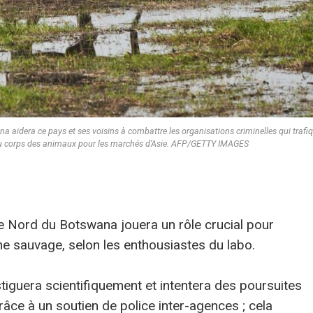
 aidera ce pays et ses voisins à combattre les organisations criminelles qui trafi
ies du corps des animaux pour les marchés d’Asie. AFP/GETTY IMAGES
le Nord du Botswana jouera un rôle crucial pour
ne sauvage, selon les enthousiastes du labo.
stiguera scientifiquement et intentera des poursuites
grâce à un soutien de police inter-agences ; cela