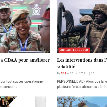
ACTUALITÉS DU JOUR
e la CDAA pour améliorer
Les interventions dans 
volatilité
By
ADF
30 mai 2023
0
our tout succès opérationnel
PERSONNEL D’ADF Alors que la vi
ion concerne…
plusieurs forces africaines pénèt