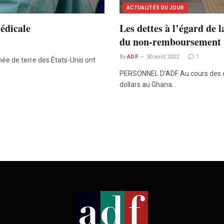
ACTUALITÉS DU JOUR
édicale
Les dettes à l’égard de 
du non-remboursement
By
ADF
30 août 2022
1
mée de terre des États-Unis ont
PERSONNEL D’ADF Au cours des dix
dollars au Ghana…