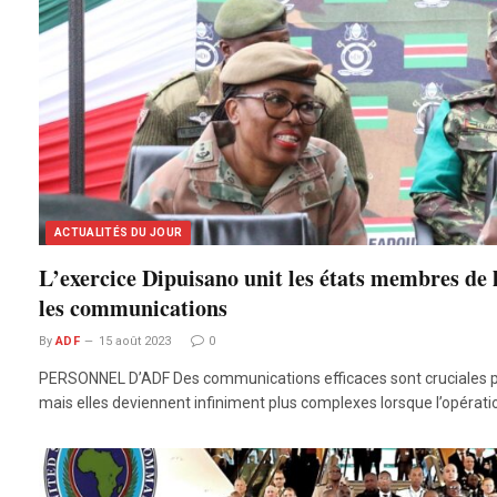
ACTUALITÉS DU JOUR
L’exercice Dipuisano unit les états membres d
les communications
By
ADF
15 août 2023
0
PERSONNEL D’ADF Des communications efficaces sont cruciales p
mais elles deviennent infiniment plus complexes lorsque l’opérat