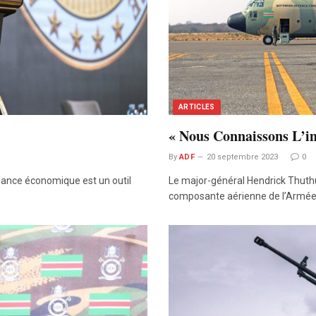
ARTICLES
« Nous Connaissons L’i
By
ADF
20 septembre 2023
0
ssance économique est un outil
Le major-général Hendrick Thu
composante aérienne de l’Armé