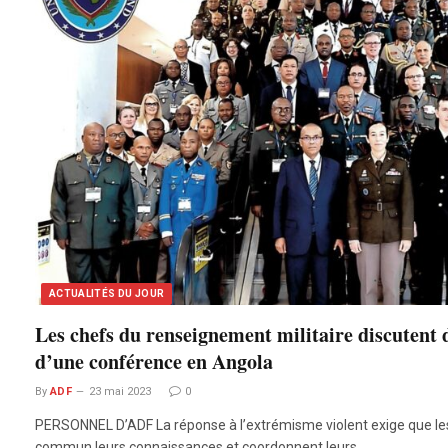
ACTUALITÉS DU JOUR
Les chefs du renseignement militaire discutent d
d’une conférence en Angola
By
ADF
23 mai 2023
0
PERSONNEL D’ADF La réponse à l’extrémisme violent exige que l
commun leurs connaissances et coordonnent leurs…