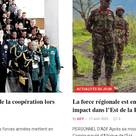
ACTUALITÉS DU JOUR
e la coopération lors
La force régionale est 
impact dans l’Est de la
By
ADF
11 avril 2023
0
es forces armées mettent en
PERSONNEL D’ADF Après six mois de
Communauté d’Afrique de l’Est…