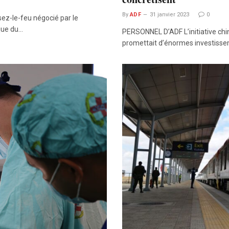
By
ADF
31 janvier 2023
0
z-le-feu négocié par le
que du…
PERSONNEL D’ADF L’initiative chino
promettait d’énormes investisse