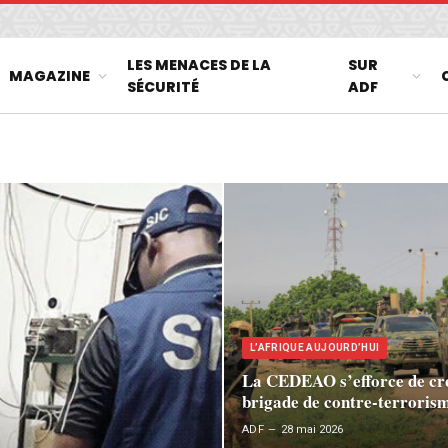
LES MENACES DE LA
SUR
MAGAZINE
SÉCURITÉ
ADF
L’AFRIQUE AUJOURD’HUI
La CEDEAO s’efforce de cr
brigade de contre-terroris
ADF
28 mai 2026