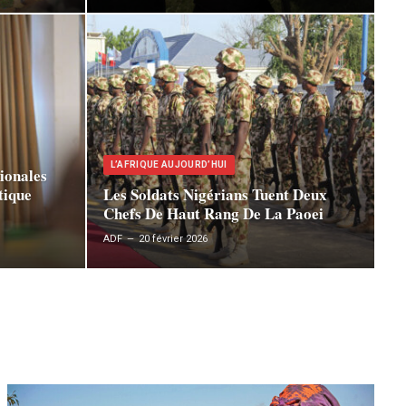
L’AFRIQUE AUJOURD’HUI
ionales
tique
Les Soldats Nigérians Tuent Deux
Chefs De Haut Rang De La Paoei
ADF
20 février 2026