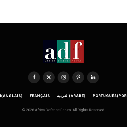
Facebook
X
Instagram
Pinterest
LinkedIn
(Twitter)
H
(
ANGLAIS
)
FRANÇAIS
العربية
(
ARABE
)
PORTUGUÊS
(
POR
© 2026 Africa Defense Forum. All Rights Reserved.