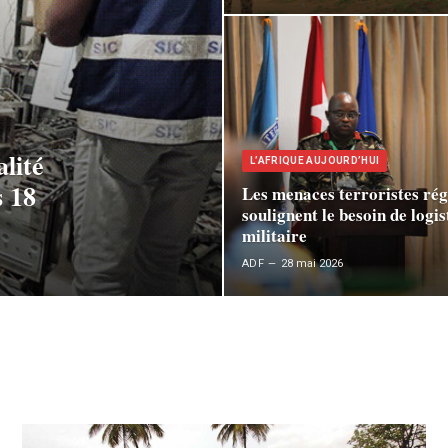
lité
L’AFRIQUE AUJOURD’HUI
s 18
Les menaces terroristes rég
soulignent le besoin de logis
militaire
ADF
28 mai 2026