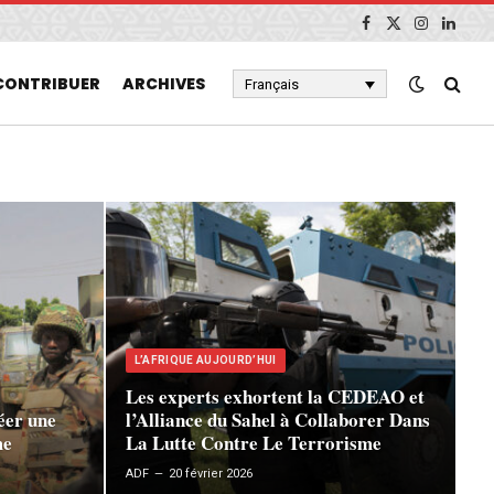
Facebook
X
Instagram
Linked
(Twitter)
CONTRIBUER
ARCHIVES
Français
L’AFRIQUE AUJOURD’HUI
Les experts exhortent la CEDEAO et
éer une
l’Alliance du Sahel à Collaborer Dans
me
La Lutte Contre Le Terrorisme
ADF
20 février 2026