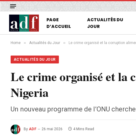
PAGE
ACTUALITÉS DU
D’ACCUEIL
JOUR
»
»
Home
Actualités du Jour
Le crime organisé et la corruption alime
ACTUALITÉS DU JOUR
Le crime organisé et la 
Nigeria
Un nouveau programme de l’ONU cherche à r
By
ADF
26 mai 2026
4 Mins Read