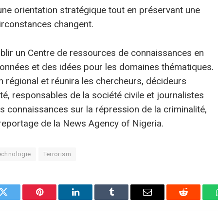
e orientation stratégique tout en préservant une
circonstances changent.
ablir un Centre de ressources de connaissances en
s données et des idées pour les domaines thématiques.
n régional et réunira les chercheurs, décideurs
té, responsables de la société civile et journalistes
rs connaissances sur la répression de la criminalité,
 reportage de la News Agency of Nigeria.
echnologie
Terrorism
k
Twitter
Pinterest
LinkedIn
Tumblr
E-
Reddit
mail