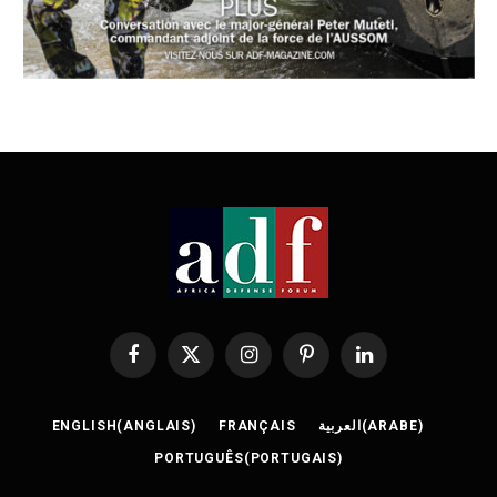
Facebook
X
Instagram
Pinterest
LinkedIn
(Twitter)
ENGLISH
(
ANGLAIS
)
FRANÇAIS
العربية
(
ARABE
)
PORTUGUÊS
(
PORTUGAIS
)