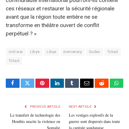
communauté international pourront-ils contenir
ces réseaux et restaurer la sécurité régionale
avant que la région toute entière ne se
transforme en théâtre ouvert de conflit
perpétuel ? »
civil war
Libye
Libye
mercenary
Sudan
Tchad
Tchad
Facebook
Twitter
Pinterest
LinkedIn
Tumblr
E-
Reddit
What
mail
PREVIOUS ARTICLE
NEXT ARTICLE
Le transfert de technologie des
Les vestiges explosifs de la
Houthis suscite la violence en
guerre sont dispersés dans toute
Somalie
la capitale soudanaise