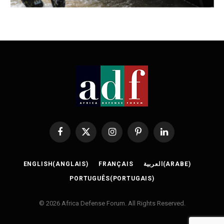
Facebook
X
Instagram
Pinterest
LinkedIn
(Twitter)
ENGLISH
(
ANGLAIS
)
FRANÇAIS
العربية
(
ARABE
)
PORTUGUÊS
(
PORTUGAIS
)
© 2026 Africa Defense Forum. All Rights Reserved.