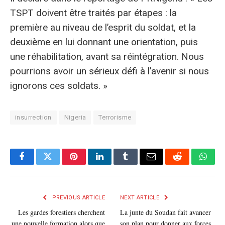
TSPT doivent être traités par étapes : la
première au niveau de l’esprit du soldat, et la
deuxième en lui donnant une orientation, puis
une réhabilitation, avant sa réintégration. Nous
pourrions avoir un sérieux défi à l’avenir si nous
ignorons ces soldats. »
insurrection
Nigeria
Terrorisme
Facebook
Twitter
Pinterest
LinkedIn
Tumblr
E-
Reddit
What
mail
PREVIOUS ARTICLE
NEXT ARTICLE
Les gardes forestiers cherchent
La junte du Soudan fait avancer
une nouvelle formation alors que
son plan pour donner aux forces