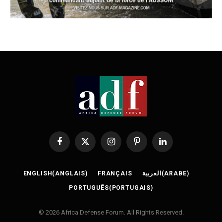
Facebook
X
Instagram
Pinterest
LinkedIn
(Twitter)
ENGLISH
(
ANGLAIS
)
FRANÇAIS
العربية
(
ARABE
)
PORTUGUÊS
(
PORTUGAIS
)
© 2026 Africa Defense Forum. All Rights Reserved.