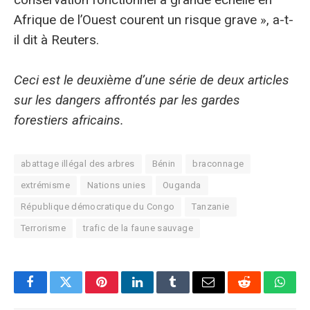
Afrique de l’Ouest courent un risque grave », a-t-
il dit à Reuters.
Ceci est le deuxième d’une série de deux articles
sur les dangers affrontés par les gardes
forestiers africains.
abattage illégal des arbres
Bénin
braconnage
extrémisme
Nations unies
Ouganda
République démocratique du Congo
Tanzanie
Terrorisme
trafic de la faune sauvage
Facebook
Twitter
Pinterest
LinkedIn
Tumblr
E-
Reddit
What