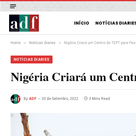
INÍCIO
NOTÍCIAS DIARIE
»
»
Home
Notícias diaries
Nigéria Criará um Centro de TEPT para Pess
NOTÍCIAS DIARIES
Nigéria Criará um Cent
By
ADF
20 de Setembro, 2022
3 Mins Read