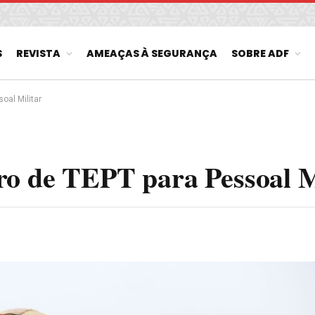
S
REVISTA
AMEAÇAS À SEGURANÇA
SOBRE ADF
oal Militar
ro de TEPT para Pessoal M