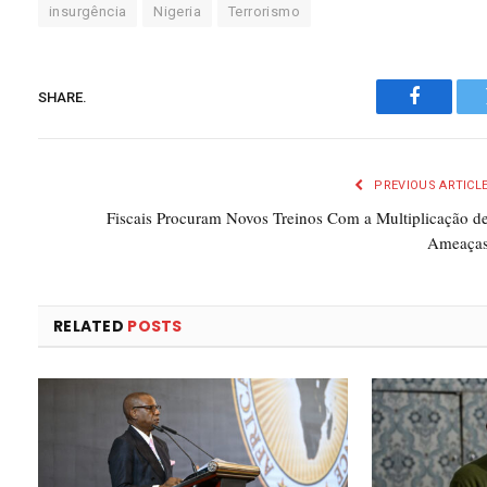
insurgência
Nigeria
Terrorismo
SHARE.
Faceboo
PREVIOUS ARTICL
Fiscais Procuram Novos Treinos Com a Multiplicação d
Ameaça
RELATED
POSTS