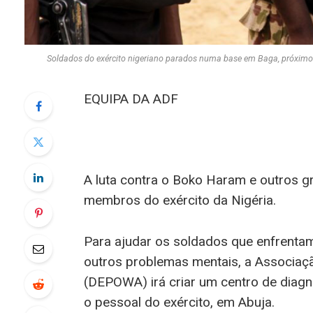
Soldados do exército nigeriano parados numa base em Baga, próximo
EQUIPA DA ADF
A luta contra o Boko Haram e outros g
membros do exército da Nigéria.
Para ajudar os soldados que enfrentam
outros problemas mentais, a Associaç
(DEPOWA) irá criar um centro de diagn
o pessoal do exército, em Abuja.