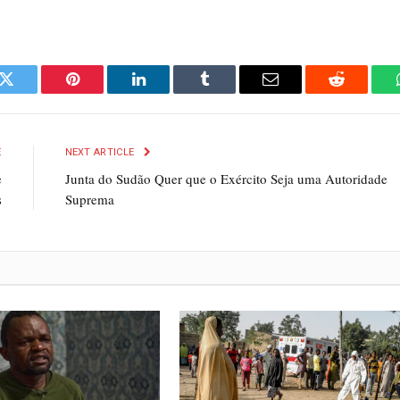
k
Twitter
Pinterest
LinkedIn
Tumblr
Email
Reddit
E
NEXT ARTICLE
e
Junta do Sudão Quer que o Exército Seja uma Autoridade
s
Suprema