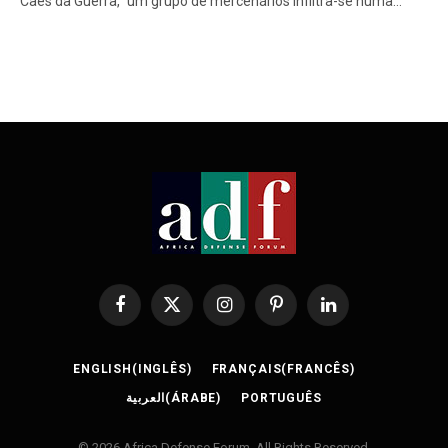
Cães da Guerra,” um grupo de mercenários infiltra-se numa…
Facebook
X
Instagram
Pinterest
LinkedIn
(Twitter)
ENGLISH
(
INGLÊS
)
FRANÇAIS
(
FRANCÊS
)
العربية
(
ÁRABE
)
PORTUGUÊS
© 2026 Africa Defense Forum. All Rights Reserved.