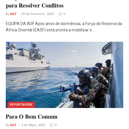
para Resolver Conflitos
By
ADF
20 de Fevereiro, 2024
0
EQUIPA DA ADF Após anos de dormência, a Força de Reserva da
África Oriental (EASF) está pronta a mobilizar o…
REPORTAGENS
Para O Bem Comum
By
ADF
5 de Maio, 2022
0