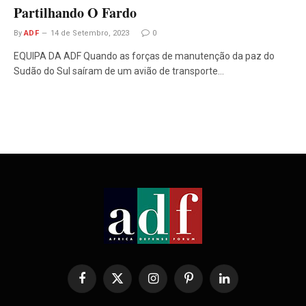
Partilhando O Fardo
By
ADF
14 de Setembro, 2023
0
EQUIPA DA ADF Quando as forças de manutenção da paz do
Sudão do Sul saíram de um avião de transporte…
Facebook
X
Instagram
Pinterest
LinkedIn
(Twitter)