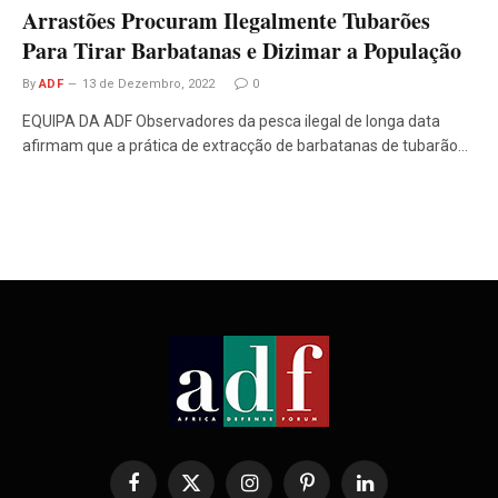
Arrastões Procuram Ilegalmente Tubarões
Para Tirar Barbatanas e Dizimar a População
By
ADF
13 de Dezembro, 2022
0
EQUIPA DA ADF Observadores da pesca ilegal de longa data
afirmam que a prática de extracção de barbatanas de tubarão…
Facebook
X
Instagram
Pinterest
LinkedIn