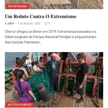
REPORTAGENS
Um Reduto Contra O Extremismo
By
ADF
6 de Agosto, 2025
0
Oterror chegou ao Benin em 2019. Extremistas baseados no
Sahel surgiram do Parque Nacional Pendjari e sequestraram
dois turistas franceses…
NOTÍCIAS DIARIES