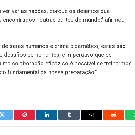
olver várias nações, porque os desafios que
encontrados noutras partes do mundo,” afirmou,
o de seres humanos e crime cibernético, estas são
s desafios semelhantes, é imperativo que os
uma colaboração eficaz só é possível se treinarmos
ecto fundamental da nossa preparação.”
k
Twitter
Pinterest
LinkedIn
Tumblr
Email
Reddit