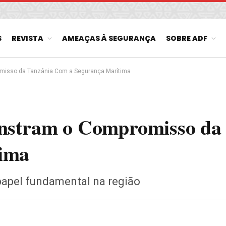
S
REVISTA
AMEAÇAS À SEGURANÇA
SOBRE ADF
misso da Tanzânia Com a Segurança Marítima
onstram o Compromisso da
ima
apel fundamental na região