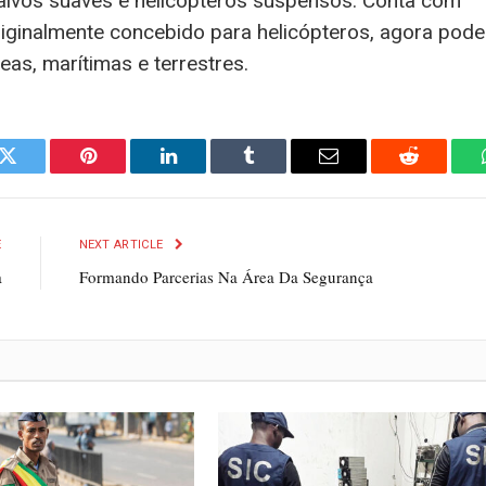
alvos suaves e helicópteros suspensos. Conta com
riginalmente concebido para helicópteros, agora pode
eas, marítimas e terrestres.
k
Twitter
Pinterest
LinkedIn
Tumblr
Email
Reddit
E
NEXT ARTICLE
a
Formando Parcerias Na Área Da Segurança