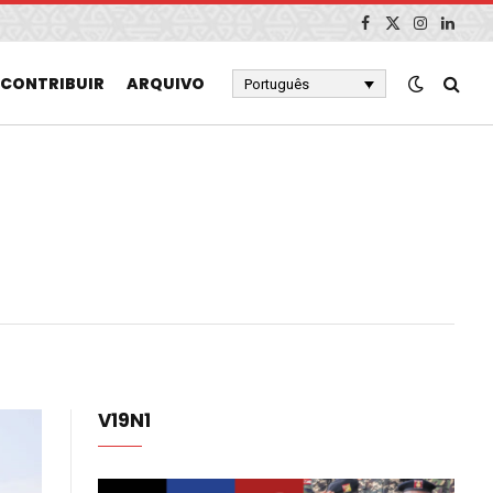
Facebook
X
Instagram
Linked
(Twitter)
CONTRIBUIR
ARQUIVO
Português
V19N1