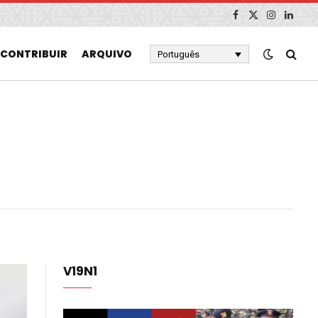
Facebook
X
Instagram
Linked
(Twitter)
CONTRIBUIR
ARQUIVO
Português
V19N1