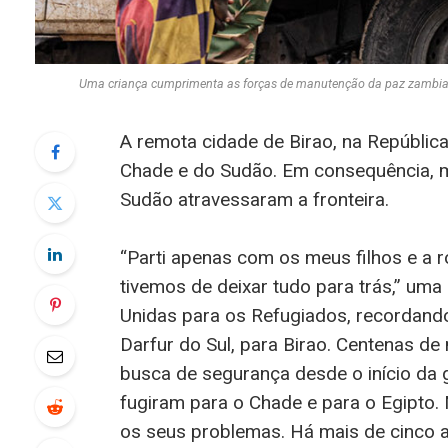
Uma criança cumprimenta as forças de manutenção da paz zambia
A
remota cidade de Birao, na República
Chade e do Sudão. Em consequência, mi
Sudão atravessaram a fronteira.
“Parti apenas com os meus filhos e a 
tivemos de deixar tudo para trás,” u
Unidas para os Refugiados, recordand
Darfur do Sul, para Birao. Centenas d
busca de segurança desde o início da g
fugiram para o Chade e para o Egipto.
os seus problemas. Há mais de cinco a