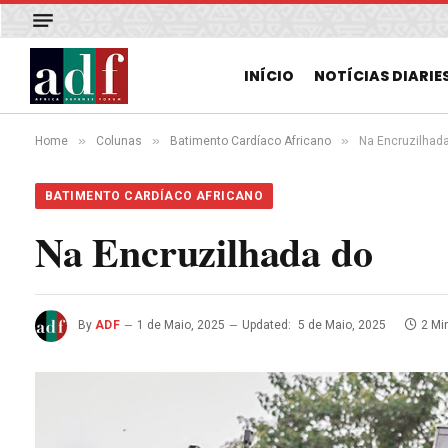
INÍCIO
NOTÍCIAS DIARIE
»
»
»
Home
Colunas
Batimento Cardíaco Africano
Na Encruzilhad
BATIMENTO CARDÍACO AFRICANO
Na Encruzilhada do
By
ADF
1 de Maio, 2025
Updated:
5 de Maio, 2025
2 Mi