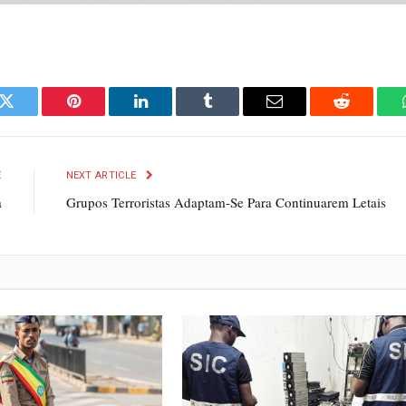
k
Twitter
Pinterest
LinkedIn
Tumblr
Email
Reddit
E
NEXT ARTICLE
a
Grupos Terroristas Adaptam-Se Para Continuarem Letais