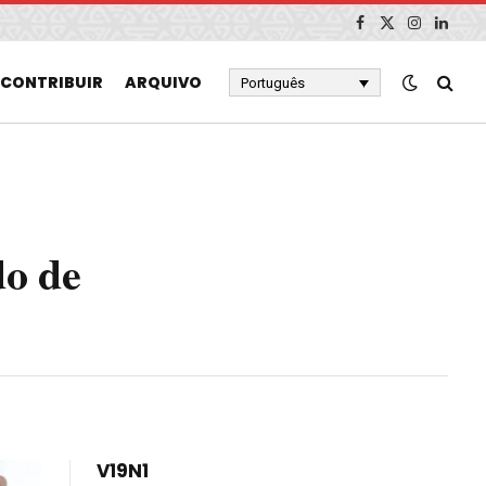
Facebook
X
Instagram
Linked
(Twitter)
CONTRIBUIR
ARQUIVO
Português
do de
V19N1