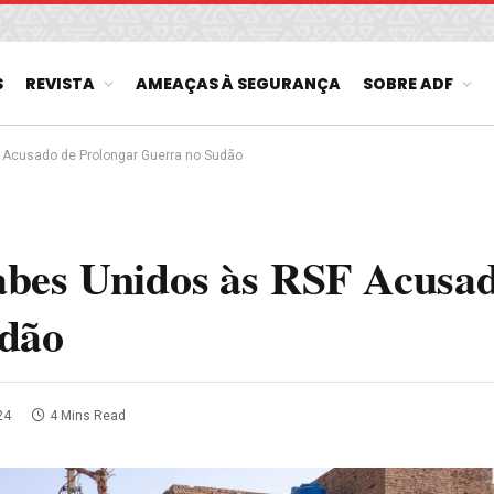
S
REVISTA
AMEAÇAS À SEGURANÇA
SOBRE ADF
 Acusado de Prolongar Guerra no Sudão
bes Unidos às RSF Acusa
udão
24
4 Mins Read