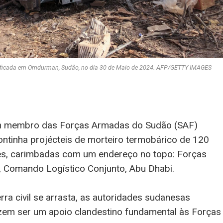
anificada em Omdurman, Sudão, no dia 30 de Maio de 2024. AFP/GETTY IMAGES
um membro das Forças Armadas do Sudão (SAF)
ontinha projécteis de morteiro termobárico de 120
es, carimbadas com um endereço no topo: Forças
 Comando Logístico Conjunto, Abu Dhabi.
ra civil se arrasta, as autoridades sudanesas
izem ser um apoio clandestino fundamental às Forças