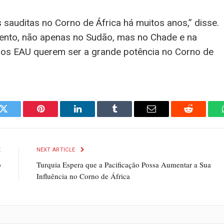
sauditas no Corno de África há muitos anos,” disse.
imento, não apenas no Sudão, mas no Chade e na
ue os EAU querem ser a grande potência no Corno de
k
Twitter
Pinterest
LinkedIn
Tumblr
Email
Reddit
E
NEXT ARTICLE
b
Turquia Espera que a Pacificação Possa Aumentar a Sua
Influência no Corno de África