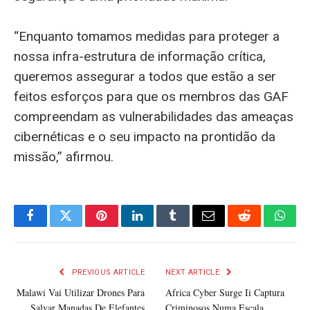
“Enquanto tomamos medidas para proteger a
nossa infra-estrutura de informação crítica,
queremos assegurar a todos que estão a ser
feitos esforços para que os membros das GAF
compreendam as vulnerabilidades das ameaças
cibernéticas e o seu impacto na prontidão da
missão,” afirmou.
Facebook
Twitter
Pinterest
LinkedIn
Tumblr
Email
Reddit
What
PREVIOUS ARTICLE
NEXT ARTICLE
Malawi Vai Utilizar Drones Para
Africa Cyber Surge Ii Captura
Salvar Manadas De Elefantes
Criminosos Numa Escala