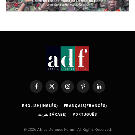
Facebook
X
Instagram
Pinterest
LinkedIn
(Twitter)
ENGLISH
(
INGLÊS
)
FRANÇAIS
(
FRANCÊS
)
العربية
(
ÁRABE
)
PORTUGUÊS
© 2026 Africa Defense Forum. All Rights Reserved.