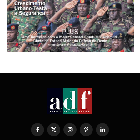
Facebook
X
Instagram
Pinterest
LinkedIn
(Twitter)