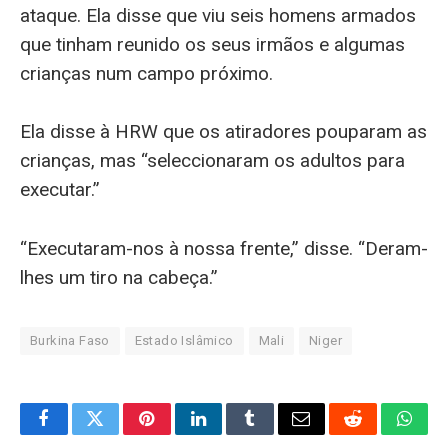
ataque. Ela disse que viu seis homens armados
que tinham reunido os seus irmãos e algumas
crianças num campo próximo.
Ela disse à HRW que os atiradores pouparam as
crianças, mas “seleccionaram os adultos para
executar.”
“Executaram-nos à nossa frente,” disse. “Deram-
lhes um tiro na cabeça.”
Burkina Faso
Estado Islâmico
Mali
Niger
Facebook
Twitter
Pinterest
LinkedIn
Tumblr
Email
Reddit
What