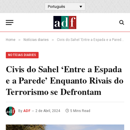
Português
»
»
Home
Notícias diaries
Civis do Sahel ‘Entre a Espada e a Parede’ Enquanto Rivais do Terrorismo se Defrontam
NOTÍCIAS DIARIES
Civis do Sahel ‘Entre a Espada
e a Parede’ Enquanto Rivais do
Terrorismo se Defrontam
By
ADF
2 de Abril, 2024
5 Mins Read