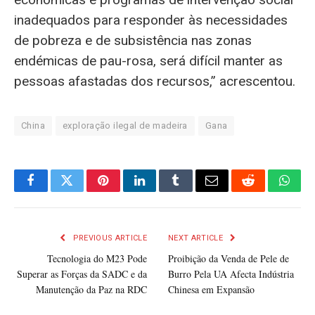
inadequados para responder às necessidades
de pobreza e de subsistência nas zonas
endémicas de pau-rosa, será difícil manter as
pessoas afastadas dos recursos,” acrescentou.
China
exploração ilegal de madeira
Gana
Facebook
Twitter
Pinterest
LinkedIn
Tumblr
Email
Reddit
What
PREVIOUS ARTICLE
NEXT ARTICLE
Tecnologia do M23 Pode
Proibição da Venda de Pele de
Superar as Forças da SADC e da
Burro Pela UA Afecta Indústria
Manutenção da Paz na RDC
Chinesa em Expansão