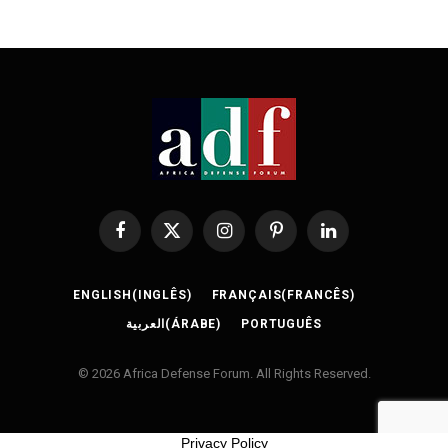
Facebook
X
Instagram
Pinterest
LinkedIn
(Twitter)
ENGLISH
(
INGLÊS
)
FRANÇAIS
(
FRANCÊS
)
العربية
(
ÁRABE
)
PORTUGUÊS
© 2026 Africa Defense Forum. All Rights Reserved.
Privacy Policy