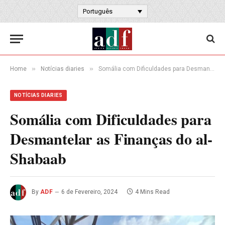
Português
»
»
Home
Notícias diaries
Somália com Dificuldades para Desmantelar as Finanças do al-Shabaab
NOTÍCIAS DIARIES
Somália com Dificuldades para
Desmantelar as Finanças do al-
Shabaab
By
ADF
6 de Fevereiro, 2024
4 Mins Read