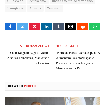
al-Shabaab
extremismo
financiamento ao terrorismo
insurgência
Somalia
Terrorism
Facebook
Twitter
Pinterest
LinkedIn
Tumblr
Email
Reddit
What
PREVIOUS ARTICLE
NEXT ARTICLE
Cabo Delgado Regista Menos
‘Notícias Falsas’ Geradas pela IA
Ataques Terroristas, Mas Ainda
Alimentam Desinformação e
Há Desafios
Põem em Risco as Forças de
Manutenção da Paz
RELATED
POSTS