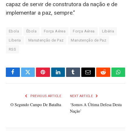
capaz de servir de construtora da nação e de
implementar a paz, sempre.”
Ebola
Ébola
Força Aérea
Força Aérea
Libéria
Liberia
Manutenção de Paz
Manutenção de Paz
RSS
Facebook
Twitter
Pinterest
LinkedIn
Tumblr
Email
Reddit
What
PREVIOUS ARTICLE
NEXT ARTICLE
O Segundo Campo De Batalha
‘Somos A Última Defesa Desta
Nação’