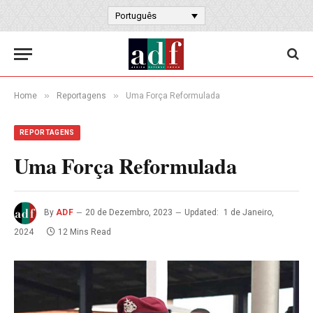
Português
»
»
Home
Reportagens
Uma Força Reformulada
REPORTAGENS
Uma Força Reformulada
By
ADF
20 de Dezembro, 2023
Updated:
1 de Janeiro,
2024
12 Mins Read