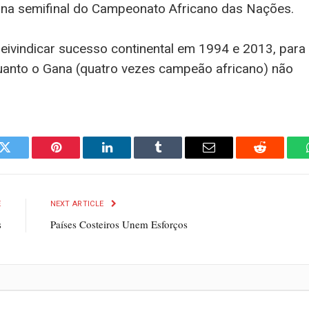
a na semifinal do Campeonato Africano das Nações.
reivindicar sucesso continental em 1994 e 2013, para
quanto o Gana (quatro vezes campeão africano) não
k
Twitter
Pinterest
LinkedIn
Tumblr
Email
Reddit
E
NEXT ARTICLE
s
Países Costeiros Unem Esforços