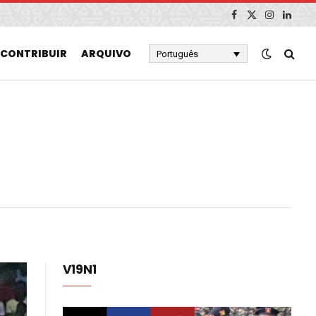
Facebook
X
Instagram
Linked
(Twitter)
CONTRIBUIR
ARQUIVO
Português
V19N1