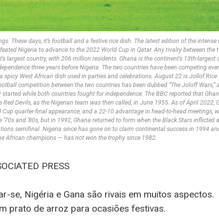
 These days, it’s football and a festive rice dish. The latest edition of the intense r
eated Nigeria to advance to the 2022 World Cup in Qatar. Any rivalry between the 
’s largest country, with 206 million residents. Ghana is the continent’s 13th-largest 
ndependence three years before Nigeria. The two countries have been competing ever
 a spicy West African dish used in parties and celebrations. August 22 is Jollof Rice
football competition between the two countries has been dubbed “The Joloff Wars,” 
ry started while both countries fought for independence. The BBC reported that Gha
e Red Devils, as the Nigerian team was then called, in June 1955. As of April 2022,
rld Cup quarter-final appearance, and a 22-10 advantage in head-to-head meetings, 
e ’70s and ’80s, but in 1992, Ghana returned to form when the Black Stars inflicted 
ations semifinal. Nigeria since has gone on to claim continental success in 1994 an
time African champions — has not won the trophy since 1982.
SOCIATED PRESS
iar-se, Nigéria e Gana são rivais em muitos aspectos.
um prato de arroz para ocasiões festivas.