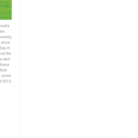
ivalry
two
country,
 since.
 Day in
and the
na won
 Ghana
which
a come-
d 2013,