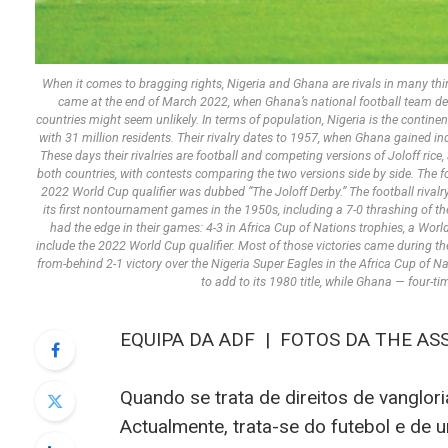
When it comes to bragging rights, Nigeria and Ghana are rivals in many things.
came at the end of March 2022, when Ghana’s national football team def
countries might seem unlikely. In terms of population, Nigeria is the continent
with 31 million residents. Their rivalry dates to 1957, when Ghana gained i
These days their rivalries are football and competing versions of Joloff rice,
both countries, with contests comparing the two versions side by side. The 
2022 World Cup qualifier was dubbed “The Joloff Derby.” The football rival
its first nontournament games in the 1950s, including a 7-0 thrashing of th
had the edge in their games: 4-3 in Africa Cup of Nations trophies, a Wo
include the 2022 World Cup qualifier. Most of those victories came during th
from-behind 2-1 victory over the Nigeria Super Eagles in the Africa Cup of N
to add to its 1980 title, while Ghana — four-
EQUIPA DA ADF
|
FOTOS DA THE AS
Quando se trata de direitos de vanglor
Actualmente, trata-se do futebol e de 