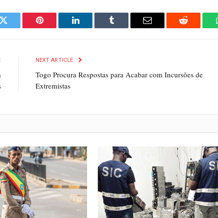
k
Twitter
Pinterest
LinkedIn
Tumblr
Email
Reddit
E
NEXT ARTICLE
a
Togo Procura Respostas para Acabar com Incursões de
s
Extremistas