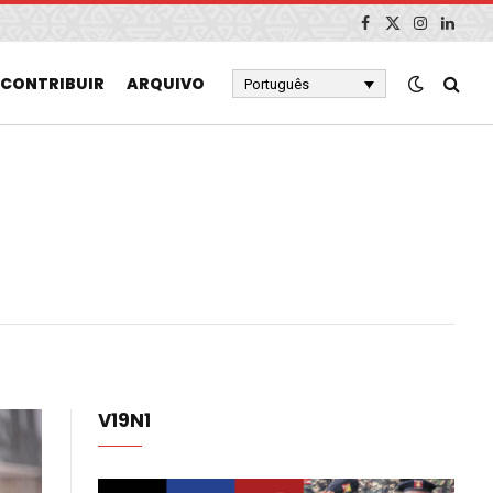
Facebook
X
Instagram
Linked
(Twitter)
CONTRIBUIR
ARQUIVO
Português
V19N1