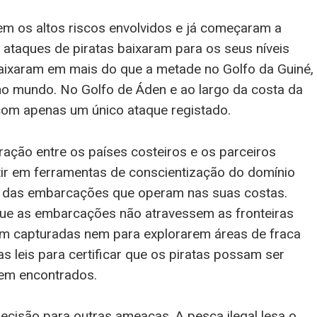
m os altos riscos envolvidos e já começaram a
 ataques de piratas baixaram para os seus níveis
aixaram em mais do que a metade no Golfo da Guiné,
a no mundo. No Golfo de Áden e ao largo da costa da
 com apenas um único ataque registado.
ração entre os países costeiros e os parceiros
stir em ferramentas de conscientização do domínio
 das embarcações que operam nas suas costas.
ue as embarcações não atravessem as fronteiras
em capturadas nem para explorarem áreas de fraca
 as leis para certificar que os piratas possam ser
rem encontrados.
cisão para outras ameaças. A pesca ilegal lesa o