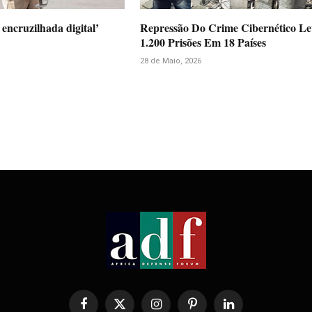
encruzilhada digital’
Repressão Do Crime Cibernético L
1.200 Prisões Em 18 Países
28 de Maio, 2026
Facebook
X
Instagram
Pinterest
LinkedIn