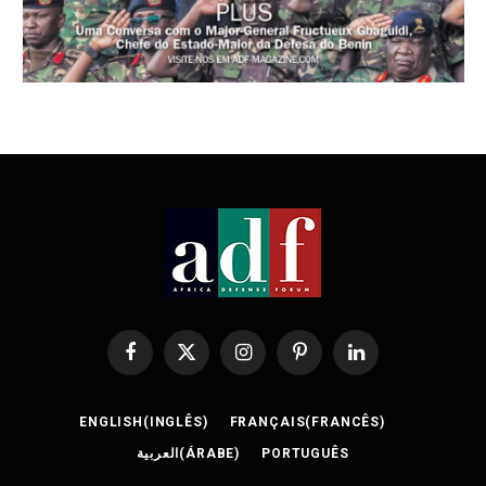
Facebook
X
Instagram
Pinterest
LinkedIn
(Twitter)
ENGLISH
(
INGLÊS
)
FRANÇAIS
(
FRANCÊS
)
العربية
(
ÁRABE
)
PORTUGUÊS