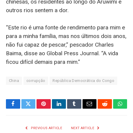
chinesas, os residentes ao longo do Aruwimi e
outros rios sentem a dor.
“Este rio é uma fonte de rendimento para mim e
para a minha família, mas nos últimos dois anos,
não fui capaz de pescar,” pescador Charles
Baima, disse ao Global Press Journal. “A vida
ficou difícil demais para mim.”
China
corrupção
República Democrática do Congo
Facebook
Twitter
Pinterest
LinkedIn
Tumblr
Email
Reddit
What
PREVIOUS ARTICLE
NEXT ARTICLE