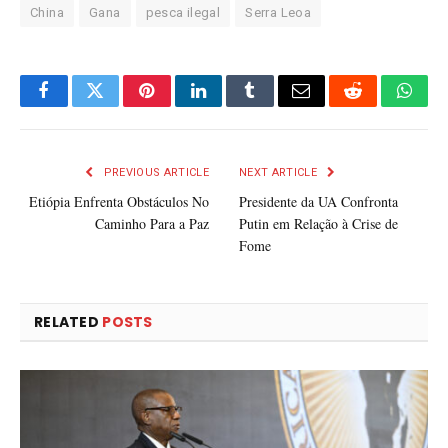
China
Gana
pesca ilegal
Serra Leoa
Facebook
Twitter
Pinterest
LinkedIn
Tumblr
Email
Reddit
What
PREVIOUS ARTICLE
NEXT ARTICLE
Etiópia Enfrenta Obstáculos No
Presidente da UA Confronta
Caminho Para a Paz
Putin em Relação à Crise de
Fome
RELATED
POSTS