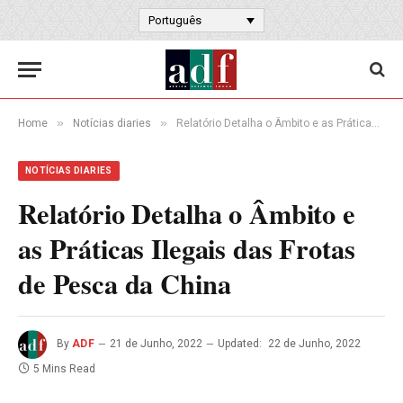
Português
»
»
Home
Notícias diaries
Relatório Detalha o Âmbito e as Práticas Ilegais das Frotas de Pesca da China
NOTÍCIAS DIARIES
Relatório Detalha o Âmbito e
as Práticas Ilegais das Frotas
de Pesca da China
By
ADF
21 de Junho, 2022
Updated:
22 de Junho, 2022
5 Mins Read